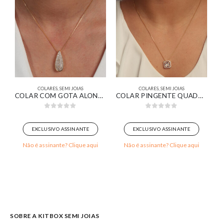
COLARES
,
SEMI JOIAS
COLARES
,
SEMI JOIAS
MEIO PÉROLA MEIO CRAVEJADO BANHADO EM OURO 18K
COLAR COM GOTA ALONGADA PAVÊ BANHADO EM OURO 18K
COLAR PINGENTE QUADRADO ZIRCÔNIA CRISTAL CRAVEJADO BANHADO EM OURO 18K
0
out of 5
0
out of 5
EXCLUSIVO ASSINANTE
EXCLUSIVO ASSINANTE
Não é assinante? Clique aqui
Não é assinante? Clique aqui
SOBRE A KITBOX SEMI JOIAS