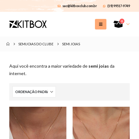
sac@kitboxclub.com.br
(19) 99517-9749
0
SEMIJOIAS DO CLUBE
SEMI JOIAS
Aqui você encontra a maior variedade de
semi joias
da
internet.