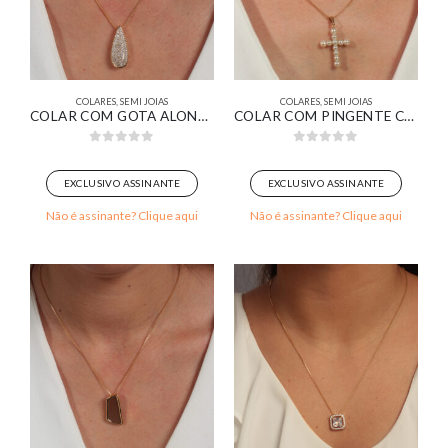
COLARES
,
SEMI JOIAS
COLARES
,
SEMI JOIAS
COLAR COM GOTA ALONGADA PAVÊ BANHADO EM OURO 18K
COLAR COM PINGENTE CRUZ DE PÉROLAS TAMANHO MÉDIO BANHADO EM OURO 18K
0
out of 5
0
out of 5
EXCLUSIVO ASSINANTE
EXCLUSIVO ASSINANTE
Não é assinante? Clique aqui
Não é assinante? Clique aqui