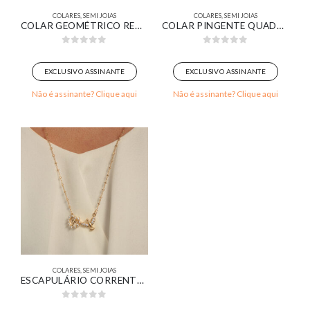
COLARES
,
SEMI JOIAS
COLARES
,
SEMI JOIAS
COLAR GEOMÉTRICO RETANGULAR ORGÂNICO RESINADO MARROM BANHADO EM OURO 18K
COLAR PINGENTE QUADRADO ZIRCÔNIA CRISTAL CRAVEJADO BANHADO EM OURO 18K
0
out of 5
0
out of 5
EXCLUSIVO ASSINANTE
EXCLUSIVO ASSINANTE
Não é assinante? Clique aqui
Não é assinante? Clique aqui
COLARES
,
SEMI JOIAS
ESCAPULÁRIO CORRENTE DE BOLINHAS COM PINGENTE DE CORAÇÃO COM CRUZ AO MEIO E ESPIRITO SANTO CRAVEJADO BANHADO EM OURO 18K
0
out of 5