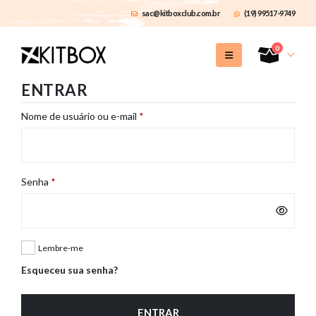
sac@kitboxclub.com.br
(19) 99517-9749
0
ENTRAR
Obrigatório
Nome de usuário ou e-mail
*
Obrigatório
Senha
*
Lembre-me
Esqueceu sua senha?
ENTRAR