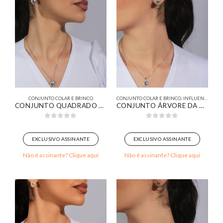
CONJUNTO COLAR E BRINCO
CONJUNTO COLAR E BRINCO
,
INFLUENCER
CONJUNTO QUADRADO COM LOSANGO CRAVEJADO BANHADO EM OURO BRANCO
CONJUNTO ÁRVORE DA VIDA CRAVEJADO BANHADO EM OURO BRANCO
0
out of 5
0
out of 5
EXCLUSIVO ASSINANTE
EXCLUSIVO ASSINANTE
Não é assinante? Clique aqui
Não é assinante? Clique aqui