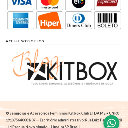
ACESSE NOSSO BLOG
© Semijoias e Acessórios Femininos Kitbox Club LTDA ME • CNPJ:
191375640001/07 — Escritório administrativo: Rua Luiz Pantano, 62B
- Jd Parque Novo Mundo – Limeira SP, Brasil.