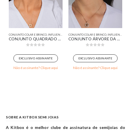
CONJUNTO COLAR E BRINCO
,
INFLUENCER
CONJUNTO COLAR E BRINCO
,
INFLUENCER
CONJUNTO QUADRADO COM LOSANGO CRAVEJADO BANHADO EM OURO 18K
CONJUNTO ÁRVORE DA VIDA CRAVEJADO BANHADO EM OURO 18K
0
out of 5
0
out of 5
EXCLUSIVO ASSINANTE
EXCLUSIVO ASSINANTE
Não é assinante? Clique aqui
Não é assinante? Clique aqui
SOBRE A KITBOX SEMI JOIAS
A Kitbox é o melhor clube de assinatura de semijoias do