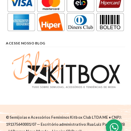
ACESSE NOSSO BLOG
© Semijoias e Acessórios Femininos Kitbox Club LTDA ME • CNPJ:
191375640001/07 — Escritório administrativo: Rua Luiz Pantano, 62B