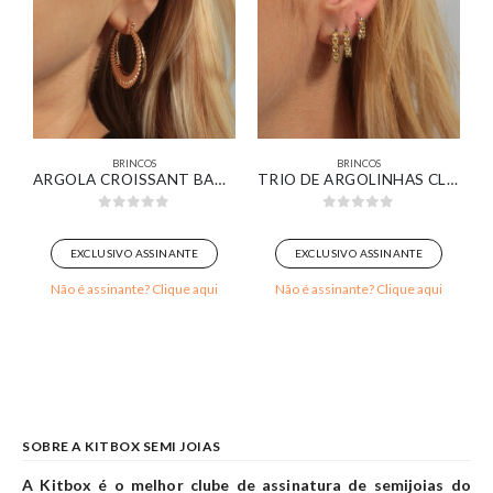
BRINCOS
BRINCOS
 BANHADA EM OURO BRANCO
ARGOLA CROISSANT BANHADO EM OURO 18K
TRIO DE ARGOLINHAS CLICK COM ZIRCÔNIAS AMARELAS BANHADO EM OURO BRANCO
0
out of 5
0
out of 5
EXCLUSIVO ASSINANTE
EXCLUSIVO ASSINANTE
Não é assinante? Clique aqui
Não é assinante? Clique aqui
SOBRE A KITBOX SEMI JOIAS
A Kitbox é o melhor clube de assinatura de semijoias do