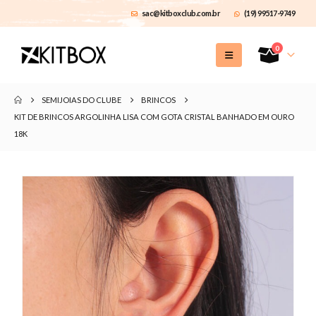
sac@kitboxclub.com.br
(19) 99517-9749
0
SEMIJOIAS DO CLUBE
BRINCOS
KIT DE BRINCOS ARGOLINHA LISA COM GOTA CRISTAL BANHADO EM OURO
18K