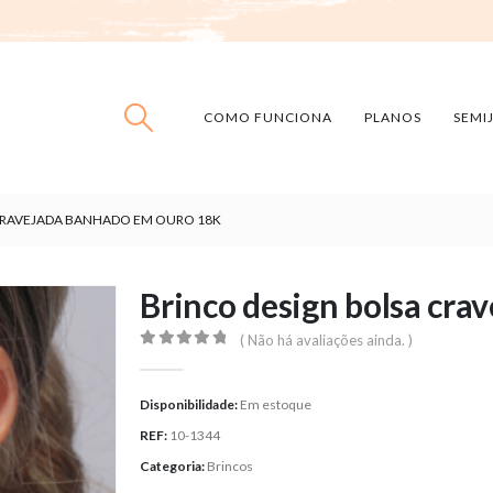
COMO FUNCIONA
PLANOS
SEMI
CRAVEJADA BANHADO EM OURO 18K
Brinco design bolsa cr
( Não há avaliações ainda. )
0
out of 5
Disponibilidade:
Em estoque
REF:
10-1344
Categoria:
Brincos