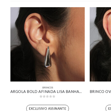
BRINCOS
BRINCO DESIGN BOLSA CRAVEJADA BANHADO EM OURO BRANCO
ARGOLA BOLD AFINADA LISA BANHADA EM OURO BRANCO
0
out of 5
EXCLUSIVO ASSINANTE
E