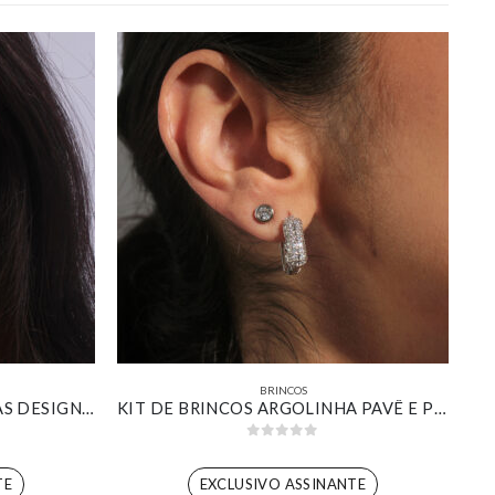
BRINCOS
KIT DE BRINCOS ARGOLINHAS DESIGN CROISSANT BANHADO EM OURO 18K
KIT DE BRINCOS ARGOLINHA PAVÊ E PONTO DE LUZ BANHADO EM OURO BRANCO
0
out of 5
TE
EXCLUSIVO ASSINANTE