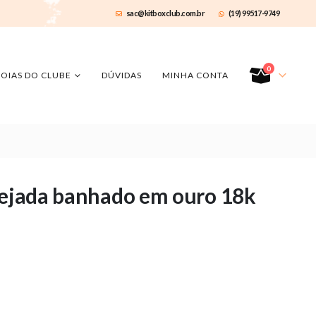
sac@kitboxclub.com.br
(19) 99517-9749
0
JOIAS DO CLUBE
DÚVIDAS
MINHA CONTA
avejada banhado em ouro 18k