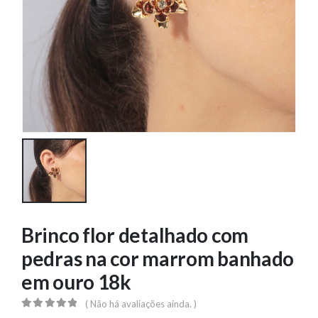
Brinco flor detalhado com
pedras na cor marrom banhado
em ouro 18k
( Não há avaliações ainda. )
0
out of 5