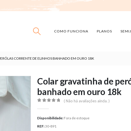
COMO FUNCIONA
PLANOS
SEMI
PERÓLAS CORRENTE DE ELINHOS BANHADO EM OURO 18K
Colar gravatinha de peró
banhado em ouro 18k
( Não há avaliações ainda. )
0
out of 5
Disponibilidade:
Fora de estoque
REF:
30-891