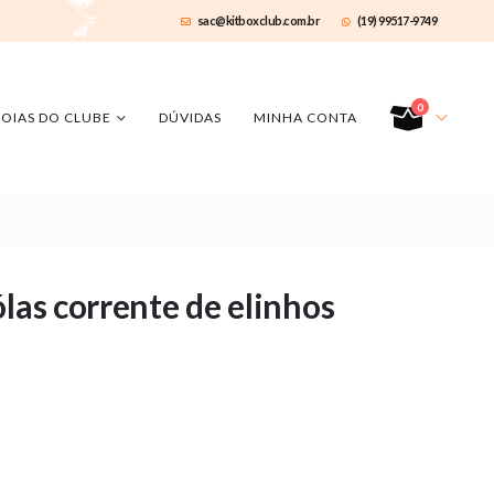
sac@kitboxclub.com.br
(19) 99517-9749
0
JOIAS DO CLUBE
DÚVIDAS
MINHA CONTA
las corrente de elinhos