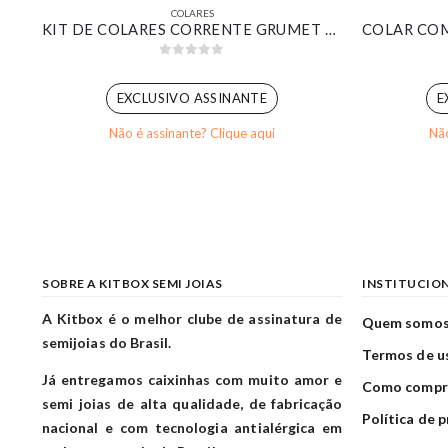
COLARES
R COM PINGENTE DESIGN MINIMALISTA DELICADO BANHADO EM OURO BRANCO
KIT DE COLARES CORRENTE GRUMET E VENEZIANA COM PINGENTE GOTA VERDE BANHADO EM OURO BRANCO
0
out of 5
EXCLUSIVO ASSINANTE
E
Não é assinante? Clique aqui
Não
SOBRE A KITBOX SEMI JOIAS
INSTITUCIO
A Kitbox é o melhor clube de assinatura de
Quem somo
semijoias do Brasil.
Termos de u
Já entregamos caixinhas com muito amor e
Como compr
semi joias de alta qualidade, de fabricação
Política de 
nacional e com tecnologia antialérgica em