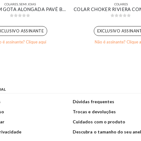
COLARES
,
SEMI JOIAS
COLARES
COLAR COM GOTA ALONGADA PAVÊ BANHADO EM OURO 18K
0
out of 5
0
out of 5
XCLUSIVO ASSINANTE
EXCLUSIVO ASSINAN
 é assinante? Clique aqui
Não é assinante? Clique 
NAL
s
Dúvidas frequentes
so
Trocas e devoluções
ar
Cuidados com o produto
privacidade
Descubra o tamanho do seu ane