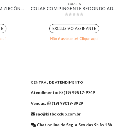
COLARES
COLAR CHOKER RIVIERA COM ZIRCÔNIAS CRISTAL BANHADO EM OURO BRANCO
COLAR COM PINGENTE REDONDO ADORNO CRAVEJADO COM ZIRCÔNIA MARROM BANHADO EM OURO 18K
0
out of 5
TE
EXCLUSIVO ASSINANTE
aqui
Não é assinante? Clique aqui
CENTRAL DE ATENDIMENTO
Atendimento:
(19) 99517-9749
Vendas:
(19) 99019-8929
sac@kitboxclub.com.br
l
Chat online de Seg. a Sex das 9h às 18h