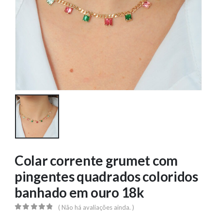
Colar corrente grumet com
pingentes quadrados coloridos
banhado em ouro 18k
( Não há avaliações ainda. )
0
out of 5