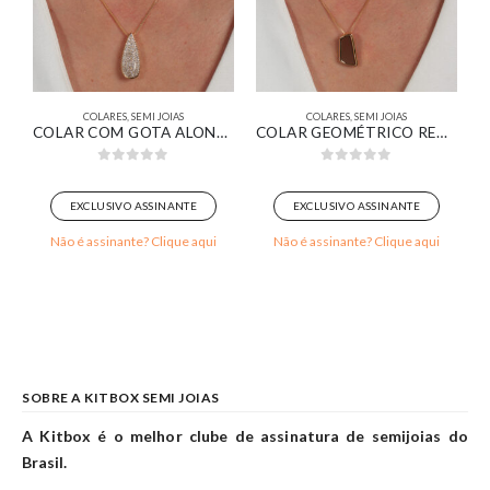
COLARES
,
SEMI JOIAS
COLARES
,
SEMI JOIAS
VERDE ESMERALDA BANHADA EM OURO 18K
COLAR COM GOTA ALONGADA PAVÊ BANHADO EM OURO 18K
COLAR GEOMÉTRICO RETANGULAR ORGÂNICO RESINADO MARROM BANHADO EM OURO 18K
0
out of 5
0
out of 5
EXCLUSIVO ASSINANTE
EXCLUSIVO ASSINANTE
Não é assinante? Clique aqui
Não é assinante? Clique aqui
SOBRE A KITBOX SEMI JOIAS
A Kitbox é o melhor clube de assinatura de semijoias do
Brasil.