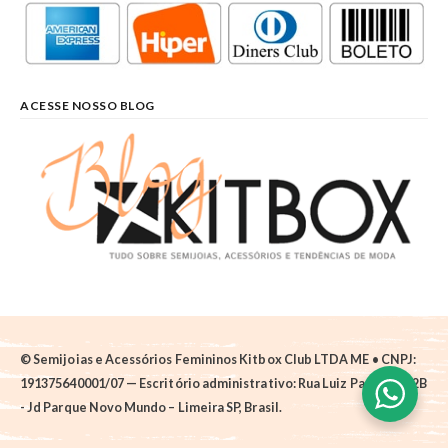
ACESSE NOSSO BLOG
© Semijoias e Acessórios Femininos Kitbox Club LTDA ME • CNPJ:
191375640001/07 — Escritório administrativo: Rua Luiz Pantano, 62B
- Jd Parque Novo Mundo – Limeira SP, Brasil.