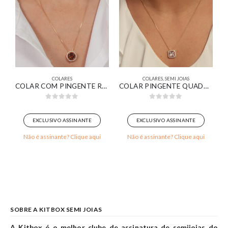
COLARES
COLARES
,
SEMI JOIAS
RUZ CRAVEJADO BANHADO EM OURO 18K
COLAR COM PINGENTE REDONDO ADORNO CRAVEJADO COM ZIRCÔNIA MARROM BANHADO EM OURO 18K
COLAR PINGENTE QUADRADO ZIRCÔNIA CRISTAL CRAVEJADO BANHADO EM OURO 18K
0
out of 5
0
out of 5
EXCLUSIVO ASSINANTE
EXCLUSIVO ASSINANTE
Não é assinante? Clique aqui
Não é assinante? Clique aqui
SOBRE A KITBOX SEMI JOIAS
A Kitbox é o melhor clube de assinatura de semijoias do