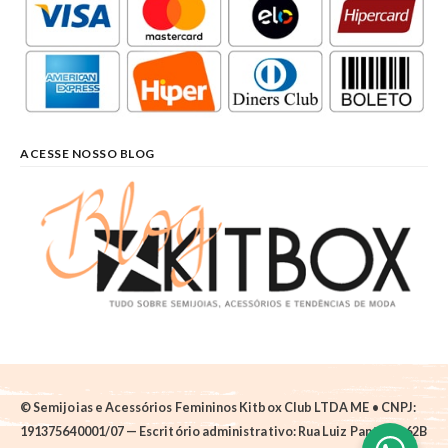
ACESSE NOSSO BLOG
© Semijoias e Acessórios Femininos Kitbox Club LTDA ME • CNPJ:
191375640001/07 — Escritório administrativo: Rua Luiz Pantano, 62B