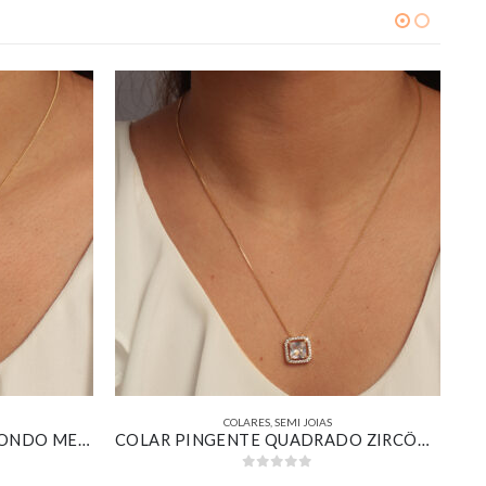
COLARES
,
SEMI JOIAS
COLAR COM PINGENTE REDONDO MEIO PÉROLA MEIO CRAVEJADO BANHADO EM OURO 18K
COLAR PINGENTE QUADRADO ZIRCÔNIA CRISTAL CRAVEJADO BANHADO EM OURO 18K
0
out of 5