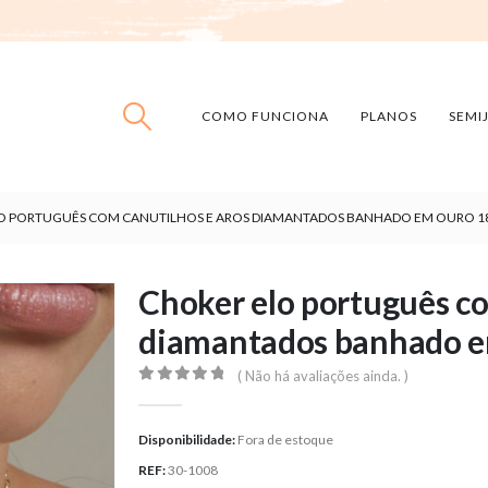
COMO FUNCIONA
PLANOS
SEMI
O PORTUGUÊS COM CANUTILHOS E AROS DIAMANTADOS BANHADO EM OURO 1
Choker elo português co
diamantados banhado e
( Não há avaliações ainda. )
0
out of 5
Disponibilidade:
Fora de estoque
REF:
30-1008