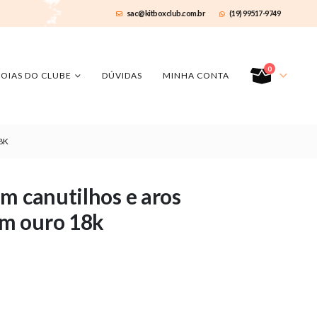
sac@kitboxclub.com.br
(19) 99517-9749
0
JOIAS DO CLUBE
DÚVIDAS
MINHA CONTA
8K
m canutilhos e aros
m ouro 18k