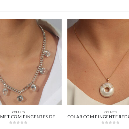
COLARES
COLARES
COLAR GRUMET COM PINGENTES DE GOTAS E REDONDOS COM ZIRCÔNIAS CRISTAIS BANHADO EM OURO BRANCO
0
out of 5
0
out of 5