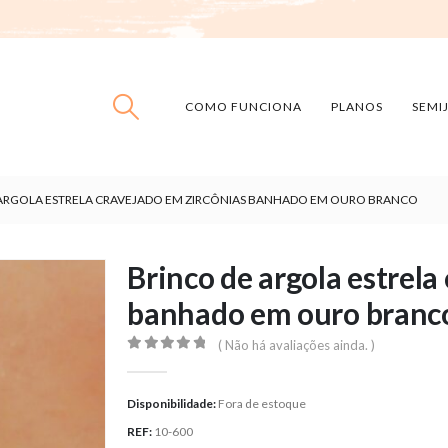
COMO FUNCIONA
PLANOS
SEMI
 ARGOLA ESTRELA CRAVEJADO EM ZIRCÔNIAS BANHADO EM OURO BRANCO
Brinco de argola estrela
banhado em ouro branc
( Não há avaliações ainda. )
0
out of 5
Disponibilidade:
Fora de estoque
REF:
10-600