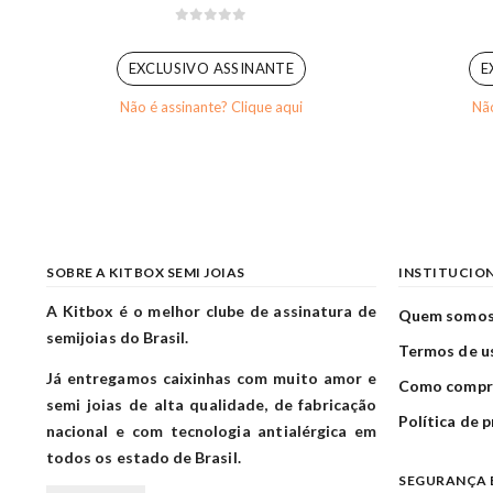
0
out of 5
EXCLUSIVO ASSINANTE
E
Não é assinante? Clique aqui
Não
SOBRE A KITBOX SEMI JOIAS
INSTITUCIO
A Kitbox é o melhor clube de assinatura de
Quem somo
semijoias do Brasil.
Termos de u
Já entregamos caixinhas com muito amor e
Como compr
semi joias de alta qualidade, de fabricação
Política de 
nacional e com tecnologia antialérgica em
todos os estado de Brasil.
SEGURANÇA 