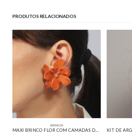
PRODUTOS RELACIONADOS
BRINCOS
BRINCO REDONDO ADORNO CRAVEJADO COM ZIRCÔNIA MARROM BANHADO EM OURO 18K
MAXI BRINCO FLOR COM CAMADAS DE PÉTALAS RESINADA NA COR TERRACOTA BANHADO EM OURO 18K