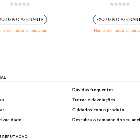
0
out of 5
0
out of 5
XCLUSIVO ASSINANTE
EXCLUSIVO ASSINAN
 é assinante? Clique aqui
Não é assinante? Clique 
NAL
s
Dúvidas frequentes
so
Trocas e devoluções
ar
Cuidados com o produto
privacidade
Descubra o tamanho do seu ane
E REPUTAÇÃO