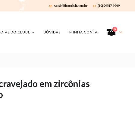
sac@kitboxclub.com.br
(19) 99517-9749
0
JOIAS DO CLUBE
DÚVIDAS
MINHA CONTA
 cravejado em zircônias
o