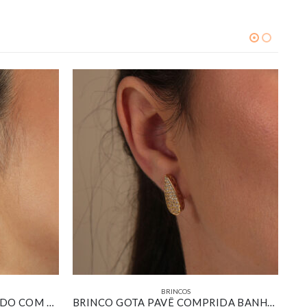
BRINCOS
BRINCO REDONDO CRAVEJADO COM ZIRCÔNIA ESMERALDA BANHADO EM OURO BRANCO
BRINCO GOTA PAVÊ COMPRIDA BANHADO EM OURO 18K