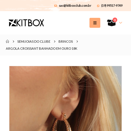
sac@kitboxclub.com.br
(19) 99517-9749
0
SEMIJOIAS DO CLUBE
BRINCOS
ARGOLA CROISSANT BANHADO EM OURO 18K