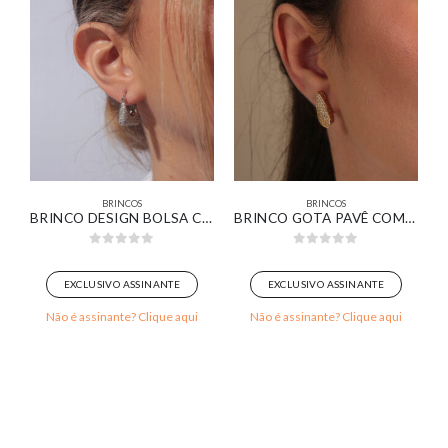
BRINCOS
BRINCOS
NOX)
BRINCO DESIGN BOLSA CRAVEJADA BANHADO EM OURO BRANCO
BRINCO GOTA PAVÊ COMPRIDA BANHADO EM OURO 18K
0
out of 5
0
out of 5
EXCLUSIVO ASSINANTE
EXCLUSIVO ASSINANTE
Não é assinante? Clique aqui
Não é assinante? Clique aqui