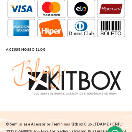
ACESSE NOSSO BLOG
© Semijoias e Acessórios Femininos Kitbox Club LTDA ME • CNPJ:
191375640001/07 — Escritório administrativo: Rua Luiz Pantano, 62B