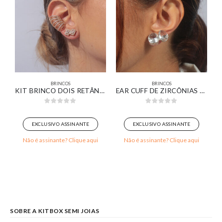
BRINCOS
BRINCOS
PIERCING FAKE ZIRCÔNIA RETANGULAR CRISTAL CRAVEJADA BANHADO EM OURO 18K
KIT BRINCO DOIS RETÂNGULOS CRISTAL COM PIERCING FAKE FIOS CRAVEJADOS BANHADO EM OURO 18K
EAR CUFF DE ZIRCÔNIAS CRISTAL BANHADO EM OURO BRANCO
0
out of 5
0
out of 5
EXCLUSIVO ASSINANTE
EXCLUSIVO ASSINANTE
Não é assinante? Clique aqui
Não é assinante? Clique aqui
SOBRE A KITBOX SEMI JOIAS