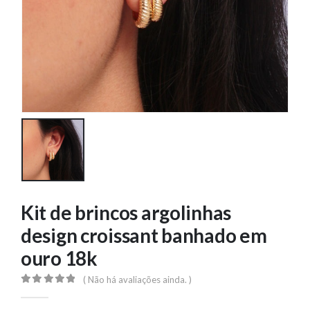
Kit de brincos argolinhas
design croissant banhado em
ouro 18k
( Não há avaliações ainda. )
0
out of 5