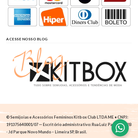
ACESSE NOSSO BLOG
© Semijoias e Acessórios Femininos Kitbox Club LTDA ME • CNPJ:
191375640001/07 — Escritório administrativo: Rua Luiz Pantano, 62B
- Jd Parque Novo Mundo – Limeira SP, Brasil.