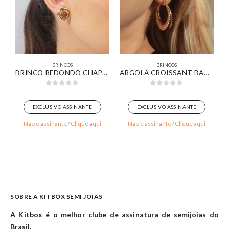
BRINCOS
BRINCOS
IZADA BANHADO EM OURO BRANCO
BRINCO REDONDO CHAPA DETALHADA COM PEDRA MARROM BANHADO EM OURO 18K
ARGOLA CROISSANT BANHADO EM OURO 18K
0
out of 5
0
out of 5
EXCLUSIVO ASSINANTE
EXCLUSIVO ASSINANTE
Não é assinante? Clique aqui
Não é assinante? Clique aqui
SOBRE A KITBOX SEMI JOIAS
A Kitbox é o melhor clube de assinatura de semijoias do
Brasil.