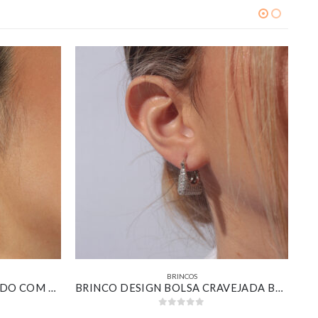
BRINCOS
BRINCO REDONDO CRAVEJADO COM ZIRCÔNIA ESMERALDA BANHADO EM OURO BRANCO
BRINCO DESIGN BOLSA CRAVEJADA BANHADO EM OURO BRANCO
0
out of 5