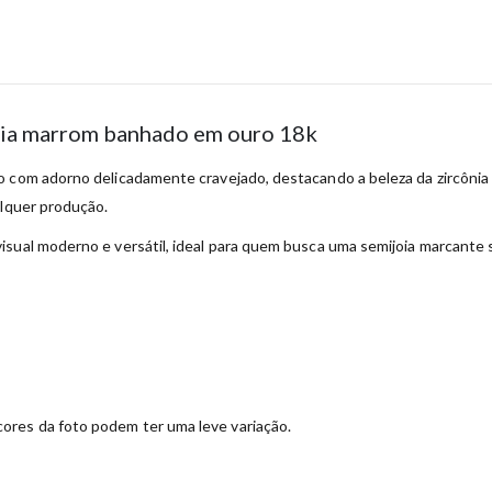
nia marrom banhado em ouro 18k
o com adorno delicadamente cravejado, destacando a beleza da zircôni
alquer produção.
sual moderno e versátil, ideal para quem busca uma semijoia marcante s
ores da foto podem ter uma leve variação.