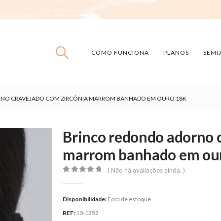
COMO FUNCIONA
PLANOS
SEMI
NO CRAVEJADO COM ZIRCÔNIA MARROM BANHADO EM OURO 18K
Brinco redondo adorno 
marrom banhado em ou
( Não há avaliações ainda. )
0
out of 5
Disponibilidade:
Fora de estoque
REF:
10-1352