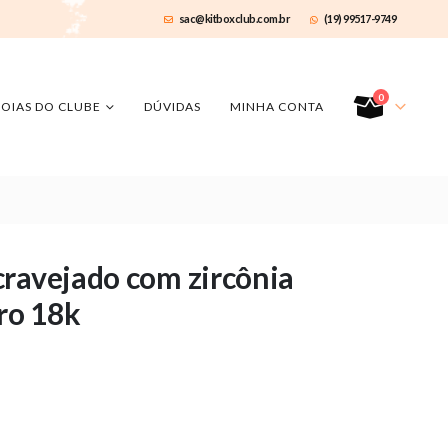
sac@kitboxclub.com.br
(19) 99517-9749
0
JOIAS DO CLUBE
DÚVIDAS
MINHA CONTA
cravejado com zircônia
ro 18k