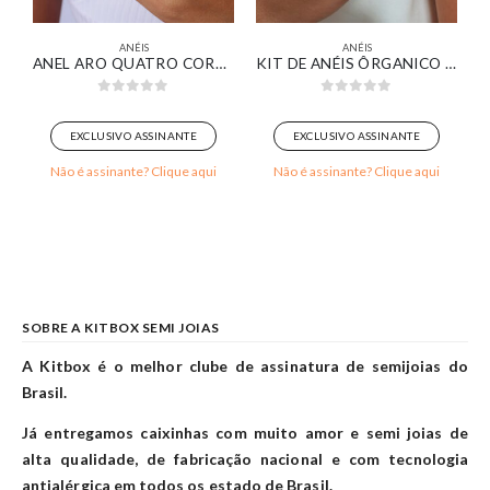
ANÉIS
ANÉIS
HADO EM OURO 18K
ANEL ARO QUATRO CORAÇÕES VAZADO LISOS E CRAVEJADO BANHADO EM OURO BRANCO
KIT DE ANÉIS ÔRGANICO LISO UM COM DETALHE DE PÉROLA BANHADO EM OURO 18K
0
out of 5
0
out of 5
EXCLUSIVO ASSINANTE
EXCLUSIVO ASSINANTE
Não é assinante? Clique aqui
Não é assinante? Clique aqui
SOBRE A KITBOX SEMI JOIAS
A Kitbox é o melhor clube de assinatura de semijoias do
Brasil.
Já entregamos caixinhas com muito amor e semi joias de
alta qualidade, de fabricação nacional e com tecnologia
antialérgica em todos os estado de Brasil.