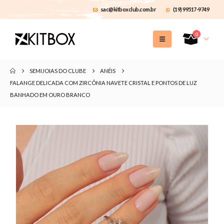
sac@kitboxclub.com.br
(19) 99517-9749
0
SEMIJOIAS DO CLUBE
ANÉIS
FALANGE DELICADA COM ZIRCÔNIA NAVETE CRISTAL E PONTOS DE LUZ
BANHADO EM OURO BRANCO