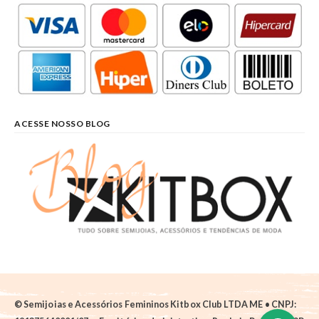
ACESSE NOSSO BLOG
© Semijoias e Acessórios Femininos Kitbox Club LTDA ME • CNPJ: