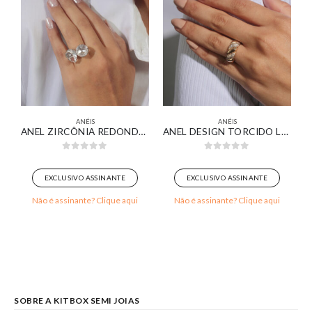
ANÉIS
ANÉIS
ERAS LISAS BANHADO EM OURO BRANCO
ANEL ZIRCÔNIA REDONDA E GOTA CRISTAL BANHADO EM OURO BRANCO
ANEL DESIGN TORCIDO LISO E CRAVEJADO BANHADO EM OURO 18K
0
out of 5
0
out of 5
EXCLUSIVO ASSINANTE
EXCLUSIVO ASSINANTE
Não é assinante? Clique aqui
Não é assinante? Clique aqui
SOBRE A KITBOX SEMI JOIAS