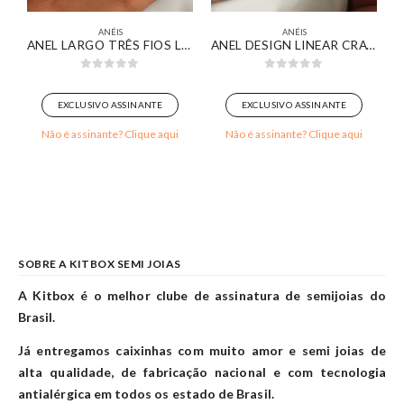
ANÉIS
ANÉIS
ALANGE PAVÊ CURVO BANHADO EM OURO 18K
ANEL LARGO TRÊS FIOS LISOS BANHADO EM OURO 18K
ANEL DESIGN LINEAR CRAVEJADO BANHADO EM OURO 18K
0
out of 5
0
out of 5
EXCLUSIVO ASSINANTE
EXCLUSIVO ASSINANTE
Não é assinante? Clique aqui
Não é assinante? Clique aqui
SOBRE A KITBOX SEMI JOIAS
A Kitbox é o melhor clube de assinatura de semijoias do
Brasil.
Já entregamos caixinhas com muito amor e semi joias de
alta qualidade, de fabricação nacional e com tecnologia
antialérgica em todos os estado de Brasil.