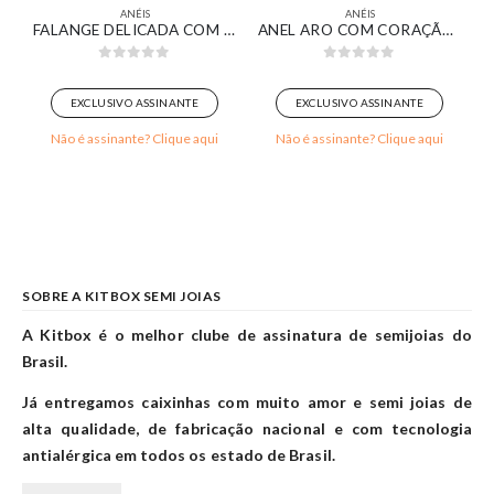
ANÉIS
ANÉIS
CÔNIA REDONDA CRISTAL DETALHES CRAVEJADO BANHADO EM OURO 18K
FALANGE DELICADA COM ZIRCÔNIA NAVETE CRISTAL E PONTOS DE LUZ BANHADO EM OURO BRANCO
ANEL ARO COM CORAÇÃO CRAVEJADO VAZADO BANHADO EM OURO 18K
0
out of 5
0
out of 5
EXCLUSIVO ASSINANTE
EXCLUSIVO ASSINANTE
Não é assinante? Clique aqui
Não é assinante? Clique aqui
SOBRE A KITBOX SEMI JOIAS
A Kitbox é o melhor clube de assinatura de semijoias do
Brasil.
Já entregamos caixinhas com muito amor e semi joias de
alta qualidade, de fabricação nacional e com tecnologia
antialérgica em todos os estado de Brasil.