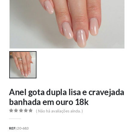
Anel gota dupla lisa e cravejada
banhada em ouro 18k
( Não há avaliações ainda. )
0
out of 5
REF:
20-683