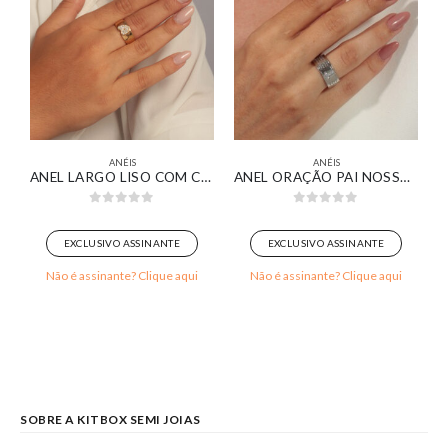
ANÉIS
ANÉIS
ERAS LISAS BANHADO EM OURO BRANCO
ANEL LARGO LISO COM CORAÇÃO CRAVEJADO BANHADO EM OURO 18K
ANEL ORAÇÃO PAI NOSSO DETALHE DE CRUZ CRAVEJADA BANHADO EM OURO BRANCO
0
out of 5
0
out of 5
EXCLUSIVO ASSINANTE
EXCLUSIVO ASSINANTE
Não é assinante? Clique aqui
Não é assinante? Clique aqui
SOBRE A KITBOX SEMI JOIAS