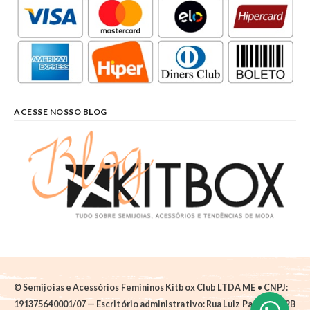
ACESSE NOSSO BLOG
© Semijoias e Acessórios Femininos Kitbox Club LTDA ME • CNPJ:
191375640001/07 — Escritório administrativo: Rua Luiz Pantano, 62B