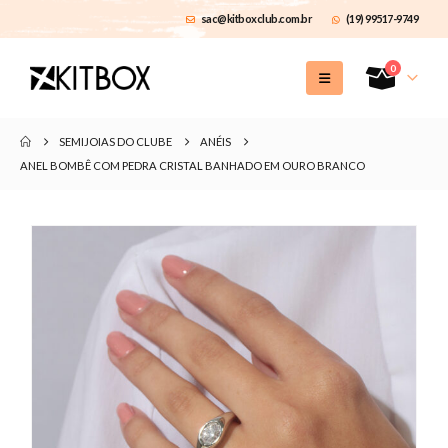
sac@kitboxclub.com.br
(19) 99517-9749
0
SEMIJOIAS DO CLUBE
ANÉIS
ANEL BOMBÊ COM PEDRA CRISTAL BANHADO EM OURO BRANCO