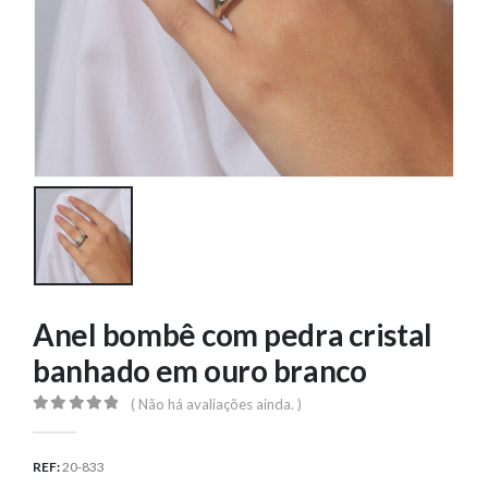
Anel bombê com pedra cristal
banhado em ouro branco
( Não há avaliações ainda. )
0
out of 5
REF:
20-833