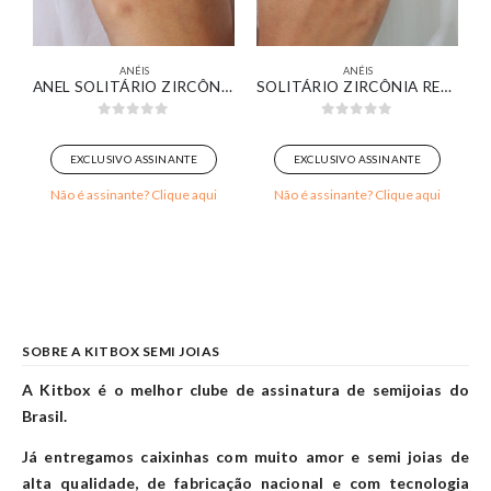
ANÉIS
ANÉIS
 DUPLO DELICADO CRAVEJADO BANHADO EM OURO 18K
ANEL SOLITÁRIO ZIRCÔNIA REDONDA MÉDIA CRISTAL BANHADO EM OURO 18K
SOLITÁRIO ZIRCÔNIA REDONDA CRISTAL BANHADO EM OURO BRANCO
0
out of 5
0
out of 5
EXCLUSIVO ASSINANTE
EXCLUSIVO ASSINANTE
Não é assinante? Clique aqui
Não é assinante? Clique aqui
SOBRE A KITBOX SEMI JOIAS
A Kitbox é o melhor clube de assinatura de semijoias do
Brasil.
Já entregamos caixinhas com muito amor e semi joias de
alta qualidade, de fabricação nacional e com tecnologia