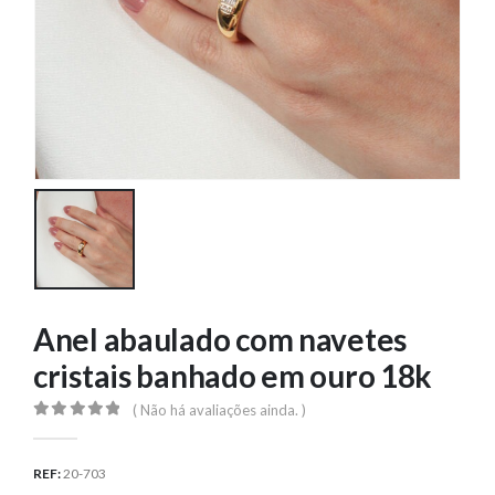
Anel abaulado com navetes
cristais banhado em ouro 18k
( Não há avaliações ainda. )
0
out of 5
REF:
20-703