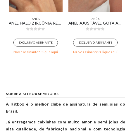
ANÉIS
ANÉIS
 CRISTAL BANHADO EM OURO BRANCO
ANEL HALO ZIRCÔNIA RETANGULAR ESMERALDA BANHADO EM OURO 18K
ANEL AJUSTÁVEL GOTA ASSIMÉTRICA BANHADO EM OURO 18K
0
out of 5
0
out of 5
EXCLUSIVO ASSINANTE
EXCLUSIVO ASSINANTE
Não é assinante? Clique aqui
Não é assinante? Clique aqui
SOBRE A KITBOX SEMI JOIAS
A Kitbox é o melhor clube de assinatura de semijoias do
Brasil.
Já entregamos caixinhas com muito amor e semi joias de
alta qualidade, de fabricação nacional e com tecnologia