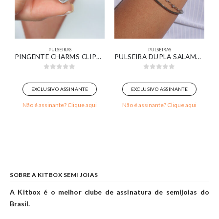
PULSEIRAS
PULSEIRAS
Z CRAVEJADA BANHADO EM OURO BRANCO
PINGENTE CHARMS CLIPS CORAÇÃO COM ZIRCÔNIA
PULSEIRA DUPLA SALAMANDRA SLIM ELOS PONTOS DE LUZ BANHADO EM OURO BRANCO
0
out of 5
0
out of 5
EXCLUSIVO ASSINANTE
EXCLUSIVO ASSINANTE
Não é assinante? Clique aqui
Não é assinante? Clique aqui
SOBRE A KITBOX SEMI JOIAS
A Kitbox é o melhor clube de assinatura de semijoias do
Brasil.