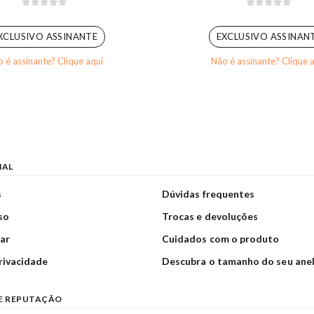
0
out of 5
0
out of 5
XCLUSIVO ASSINANTE
EXCLUSIVO ASSINAN
 é assinante? Clique aqui
Não é assinante? Clique 
NAL
s
Dúvidas frequentes
so
Trocas e devoluções
ar
Cuidados com o produto
privacidade
Descubra o tamanho do seu ane
E REPUTAÇÃO