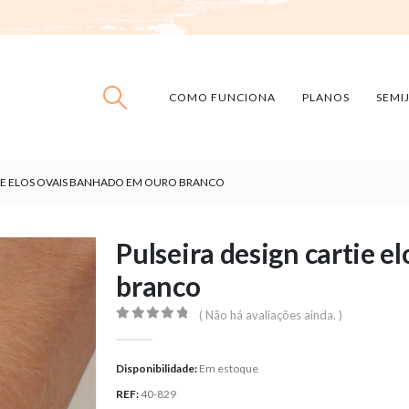
COMO FUNCIONA
PLANOS
SEMI
TIE ELOS OVAIS BANHADO EM OURO BRANCO
Pulseira design cartie 
branco
( Não há avaliações ainda. )
0
out of 5
Disponibilidade:
Em estoque
REF:
40-829