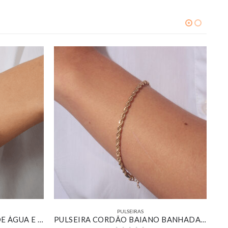
PULSEIRAS
BRACELETE RESINADO VERDE ÁGUA E VERDE ESCURO BANHADO EM OURO 18K
PULSEIRA CORDÃO BAIANO BANHADA EM OURO 18K