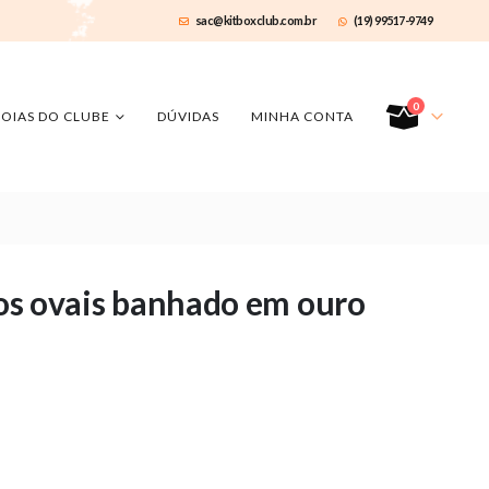
sac@kitboxclub.com.br
(19) 99517-9749
0
JOIAS DO CLUBE
DÚVIDAS
MINHA CONTA
elos ovais banhado em ouro