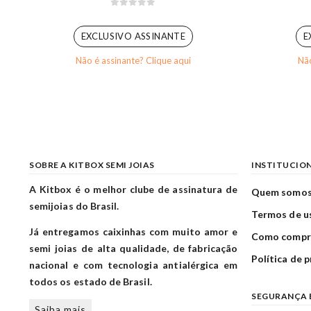
0
out of 5
EXCLUSIVO ASSINANTE
E
Não é assinante? Clique aqui
Não
SOBRE A KITBOX SEMI JOIAS
INSTITUCIO
A Kitbox é o melhor clube de assinatura de
Quem somo
semijoias do Brasil.
Termos de u
Já entregamos caixinhas com muito amor e
Como compr
semi joias de alta qualidade, de fabricação
Política de 
nacional e com tecnologia antialérgica em
todos os estado de Brasil.
SEGURANÇA 
Saiba mais