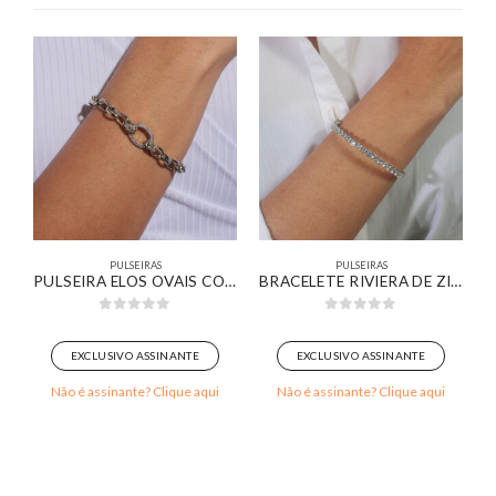
PULSEIRAS
PULSEIRAS
 EM OURO BRANCO
PULSEIRA ELOS OVAIS COM DETALHES CRAVEJADO BANHADO EM OURO BRANCO
BRACELETE RIVIERA DE ZIRCÔNIAS REDONDAS CRISTAL BANHADO EM OURO BRANCO
0
out of 5
0
out of 5
EXCLUSIVO ASSINANTE
EXCLUSIVO ASSINANTE
Não é assinante? Clique aqui
Não é assinante? Clique aqui