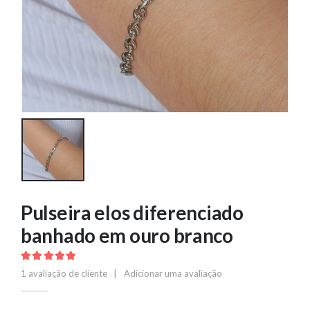
Pulseira elos diferenciado
banhado em ouro branco
5.00
out of 5
1
avaliação de cliente
|
Adicionar uma avaliação