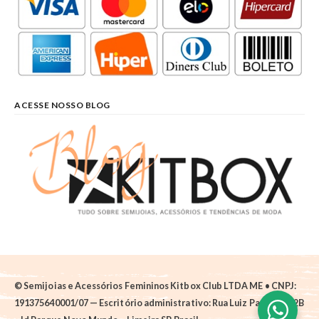
ACESSE NOSSO BLOG
© Semijoias e Acessórios Femininos Kitbox Club LTDA ME • CNPJ:
191375640001/07 — Escritório administrativo: Rua Luiz Pantano, 62B