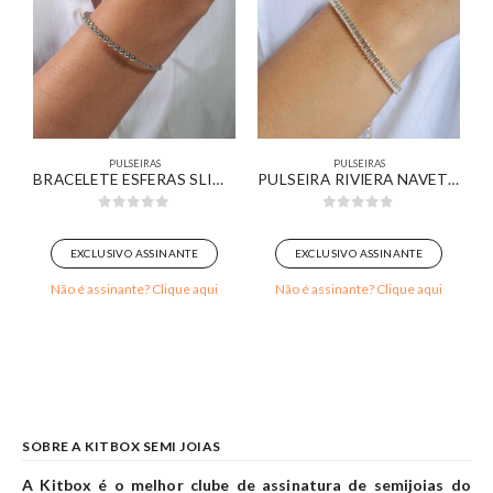
PULSEIRAS
PULSEIRAS
ELOS TORCIDOS COM MEDALHINHAS LISAS BANHADO EM OURO BRANCO
BRACELETE ESFERAS SLIM BANHADO EM OURO BRANCO
PULSEIRA RIVIERA NAVETES CRISTAIS BANHADO EM OURO 18K
0
out of 5
0
out of 5
EXCLUSIVO ASSINANTE
EXCLUSIVO ASSINANTE
Não é assinante? Clique aqui
Não é assinante? Clique aqui
SOBRE A KITBOX SEMI JOIAS
A Kitbox é o melhor clube de assinatura de semijoias do