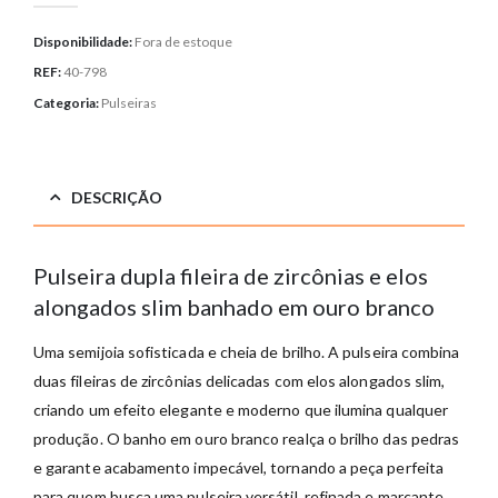
Disponibilidade:
Fora de estoque
REF:
40-798
Categoria:
Pulseiras
DESCRIÇÃO
Pulseira dupla fileira de zircônias e elos
alongados slim banhado em ouro branco
Uma semijoia sofisticada e cheia de brilho. A pulseira combina
duas fileiras de zircônias delicadas com elos alongados slim,
criando um efeito elegante e moderno que ilumina qualquer
produção. O banho em ouro branco realça o brilho das pedras
e garante acabamento impecável, tornando a peça perfeita
para quem busca uma pulseira versátil, refinada e marcante,