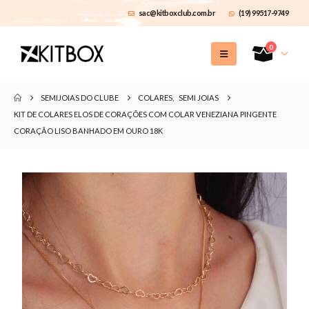
sac@kitboxclub.com.br
(19) 99517-9749
0
SEMIJOIAS DO CLUBE
COLARES
,
SEMI JOIAS
KIT DE COLARES ELOS DE CORAÇÕES COM COLAR VENEZIANA PINGENTE
CORAÇÃO LISO BANHADO EM OURO 18K