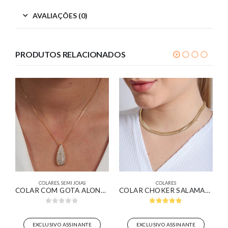
AVALIAÇÕES (0)
PRODUTOS RELACIONADOS
COLARES
,
SEMI JOIAS
COLARES
RO 18K
COLAR COM GOTA ALONGADA PAVÊ BANHADO EM OURO 18K
COLAR CHOKER SALAMANDRA BANHADO EM OURO 18K
0
out of 5
4.80
out of 5
EXCLUSIVO ASSINANTE
EXCLUSIVO ASSINANTE