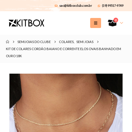
sac@kitboxclub.com.br
(19) 99517-9749
0
SEMIJOIAS DO CLUBE
COLARES
,
SEMI JOIAS
KIT DE COLARES CORDÃO BAIANO E CORRENTE ELOS OVAIS BANHADO EM
OURO 18K