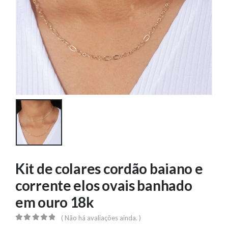
Kit de colares cordão baiano e
corrente elos ovais banhado
em ouro 18k
( Não há avaliações ainda. )
0
out of 5