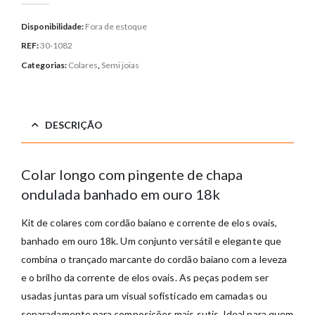
Disponibilidade:
Fora de estoque
REF:
30-1082
Categorias:
Colares
,
Semi joias
DESCRIÇÃO
Colar longo com pingente de chapa
ondulada banhado em ouro 18k
Kit de colares com cordão baiano e corrente de elos ovais,
banhado em ouro 18k. Um conjunto versátil e elegante que
combina o trançado marcante do cordão baiano com a leveza
e o brilho da corrente de elos ovais. As peças podem ser
usadas juntas para um visual sofisticado em camadas ou
separadamente para composições mais sutis. Ideal para quem