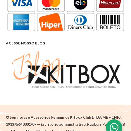
ACESSE NOSSO BLOG
© Semijoias e Acessórios Femininos Kitbox Club LTDA ME • CNPJ:
191375640001/07 — Escritório administrativo: Rua Luiz Pantano, 62B