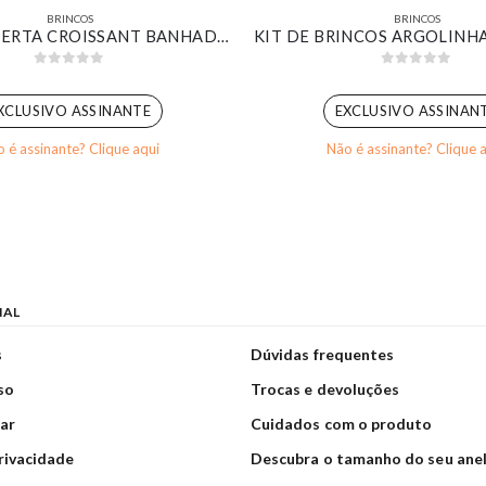
BRINCOS
BRINCOS
ARGOLA ABERTA CROISSANT BANHADO EM OURO 18K
0
out of 5
0
out of 5
XCLUSIVO ASSINANTE
EXCLUSIVO ASSINAN
 é assinante? Clique aqui
Não é assinante? Clique 
NAL
s
Dúvidas frequentes
so
Trocas e devoluções
ar
Cuidados com o produto
privacidade
Descubra o tamanho do seu ane