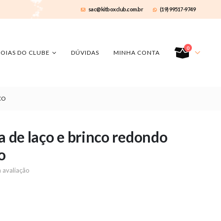
sac@kitboxclub.com.br
(19) 99517-9749
0
JOIAS DO CLUBE
DÚVIDAS
MINHA CONTA
CO
a de laço e brinco redondo
o
 avaliação