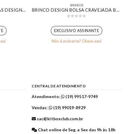
BRINCOS
KIT DE BRINCOS ARGOLINHAS DESIGN CROISSANT BANHADO EM OURO 18K
BRINCO DESIGN BOLSA CRAVEJADA BANHADO EM OURO BRANCO
0
out of 5
TE
EXCLUSIVO ASSINANTE
aqui
Não é assinante? Clique aqui
CENTRAL DE ATENDIMENTO
Atendimento:
(19) 99517-9749
Vendas:
(19) 99019-8929
sac@kitboxclub.com.br
l
Chat online de Seg. a Sex das 9h às 18h