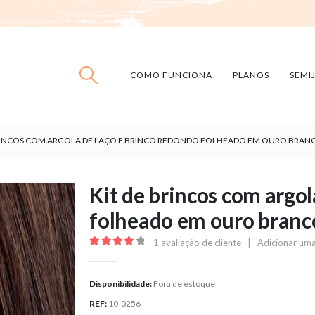
COMO FUNCIONA
PLANOS
SEMI
BRINCOS COM ARGOLA DE LAÇO E BRINCO REDONDO FOLHEADO EM OURO BRAN
Kit de brincos com argol
folheado em ouro branc
1
avaliação de cliente
|
Adicionar uma
4.00
out of 5
Disponibilidade:
Fora de estoque
REF:
10-0256