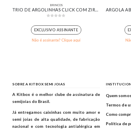
BRINCOS
KIT DE ARGOLINHAS PONTA AFINADA LISAS BANHADA EM OURO BRANCO
TRIO DE ARGOLINHAS CLICK COM ZIRCÔNIAS CRISTAL BANHADO EM OURO BRANCO
0
out of 5
EXCLUSIVO ASSINANTE
E
Não é assinante? Clique aqui
Não
SOBRE A KITBOX SEMI JOIAS
INSTITUCIO
A Kitbox é o melhor clube de assinatura de
Quem somo
semijoias do Brasil.
Termos de u
Já entregamos caixinhas com muito amor e
Como compr
semi joias de alta qualidade, de fabricação
Política de 
nacional e com tecnologia antialérgica em