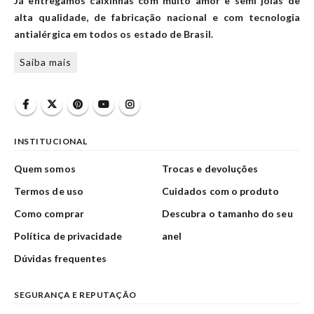
Já entregamos caixinhas com muito amor e semi joias de
alta qualidade, de fabricação nacional e com tecnologia
antialérgica em todos os estado de Brasil.
Saiba mais
INSTITUCIONAL
Quem somos
Trocas e devoluções
Termos de uso
Cuidados com o produto
Como comprar
Descubra o tamanho do seu
Política de privacidade
anel
Dúvidas frequentes
SEGURANÇA E REPUTAÇÃO