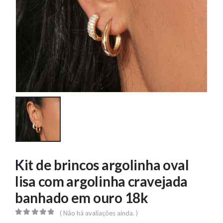
Kit de brincos argolinha oval
lisa com argolinha cravejada
banhado em ouro 18k
( Não há avaliações ainda. )
0
out of 5