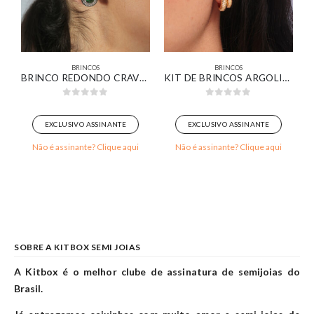
BRINCOS
BRINCOS
IZADA BANHADO EM OURO BRANCO
BRINCO REDONDO CRAVEJADO COM ZIRCÔNIA ESMERALDA BANHADO EM OURO BRANCO
KIT DE BRINCOS ARGOLINHAS DESIGN CROISSANT BANHADO EM OURO 18K
0
out of 5
0
out of 5
EXCLUSIVO ASSINANTE
EXCLUSIVO ASSINANTE
Não é assinante? Clique aqui
Não é assinante? Clique aqui
SOBRE A KITBOX SEMI JOIAS
A Kitbox é o melhor clube de assinatura de semijoias do
Brasil.