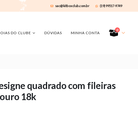
sac@kitboxclub.com.br
(19) 99517-9749
0
JOIAS DO CLUBE
DÚVIDAS
MINHA CONTA
designe quadrado com fileiras
 ouro 18k