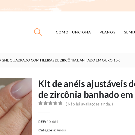
COMO FUNCIONA
PLANOS
SEMI
DESIGNE QUADRADO COM FILEIRAS DE ZIRCÔNIA BANHADO EM OURO 18K
Kit de anéis ajustáveis 
de zircônia banhado em
( Não há avaliações ainda. )
0
out of 5
REF:
20-664
Categoria:
Anéis