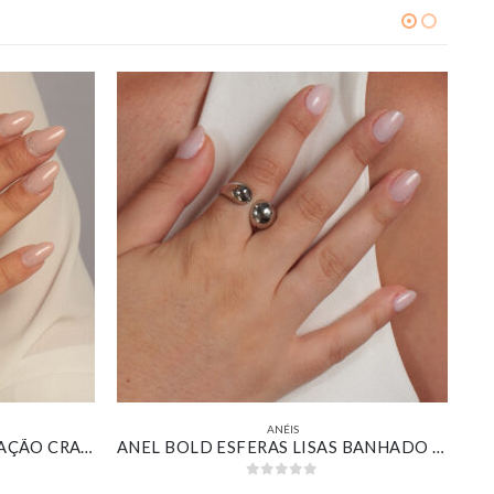
ANÉIS
ANEL LARGO LISO COM CORAÇÃO CRAVEJADO BANHADO EM OURO 18K
ANEL BOLD ESFERAS LISAS BANHADO EM OURO BRANCO
0
out of 5