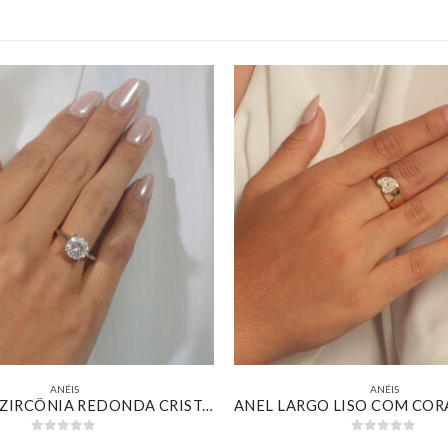
ANÉIS
ANÉIS
SOLITÁRIO ZIRCÔNIA REDONDA CRISTAL BANHADO EM OURO BRANCO
0
out of 5
0
out of 5