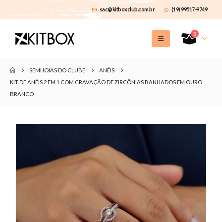
sac@kitboxclub.com.br
(19) 99517-9749
0
SEMIJOIAS DO CLUBE
ANÉIS
KIT DE ANÉIS 2 EM 1 COM CRAVAÇÃO DE ZIRCÔNIAS BANHADOS EM OURO
BRANCO