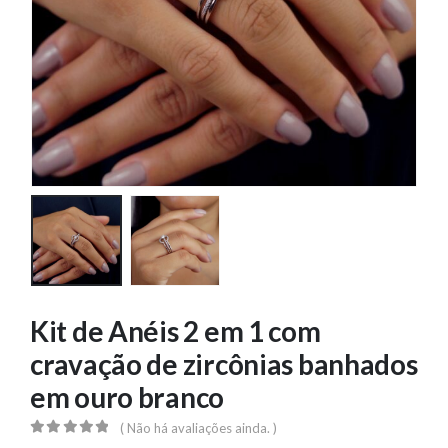
Kit de Anéis 2 em 1 com
cravação de zircônias banhados
em ouro branco
( Não há avaliações ainda. )
0
out of 5