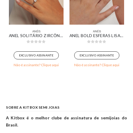
ANÉIS
ANÉIS
ANHADO EM OURO BRANCO
ANEL SOLITÁRIO ZIRCÔNIA REDONDA CRISTAL COM GARRAS BANHADO EM OURO BRANCO
ANEL BOLD ESFERAS LISAS BANHADO EM OURO BRANCO
0
out of 5
0
out of 5
EXCLUSIVO ASSINANTE
EXCLUSIVO ASSINANTE
Não é assinante? Clique aqui
Não é assinante? Clique aqui
SOBRE A KITBOX SEMI JOIAS
A Kitbox é o melhor clube de assinatura de semijoias do
Brasil.