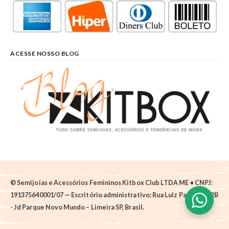
ACESSE NOSSO BLOG
© Semijoias e Acessórios Femininos Kitbox Club LTDA ME • CNPJ:
191375640001/07 — Escritório administrativo: Rua Luiz Pantano, 62B
- Jd Parque Novo Mundo – Limeira SP, Brasil.