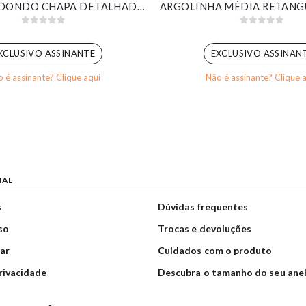
BRINCO REDONDO CHAPA DETALHADA COM PEDRA MARROM BANHADO EM OURO 18K
0
out of 5
0
out of 5
XCLUSIVO ASSINANTE
EXCLUSIVO ASSINAN
 é assinante? Clique aqui
Não é assinante? Clique 
NAL
s
Dúvidas frequentes
so
Trocas e devoluções
ar
Cuidados com o produto
privacidade
Descubra o tamanho do seu ane