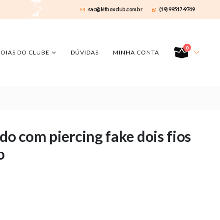
sac@kitboxclub.com.br
(19) 99517-9749
0
JOIAS DO CLUBE
DÚVIDAS
MINHA CONTA
do com piercing fake dois fios
o