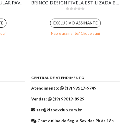
ARGOLINHA MÉDIA RETANGULAR PAVÊ CRAVEJADA BANHADA EM OURO BRANCO
BRINCO DESIGN FIVELA ESTILIZADA BANHADO EM OURO BRANCO
0
out of 5
TE
EXCLUSIVO ASSINANTE
aqui
Não é assinante? Clique aqui
CENTRAL DE ATENDIMENTO
Atendimento:
(19) 99517-9749
Vendas:
(19) 99019-8929
sac@kitboxclub.com.br
l
Chat online de Seg. a Sex das 9h às 18h