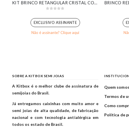
EARCUFF CORAÇÃO E NAVETE CRISTAL BANHADO EM OURO BRANCO
KIT BRINCO RETANGULAR CRISTAL COM PIERCING FAKE LISO BANHADO EM OURO BRANCO
0
out of 5
EXCLUSIVO ASSINANTE
E
Não é assinante? Clique aqui
Não
SOBRE A KITBOX SEMI JOIAS
INSTITUCIO
A Kitbox é o melhor clube de assinatura de
Quem somo
semijoias do Brasil.
Termos de u
Já entregamos caixinhas com muito amor e
Como compr
semi joias de alta qualidade, de fabricação
Política de 
nacional e com tecnologia antialérgica em
todos os estado de Brasil.