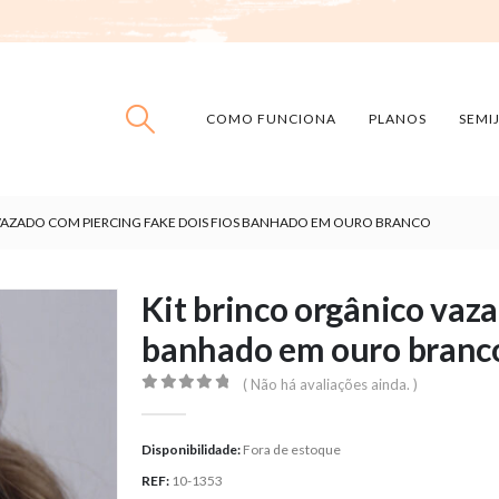
COMO FUNCIONA
PLANOS
SEMI
VAZADO COM PIERCING FAKE DOIS FIOS BANHADO EM OURO BRANCO
Kit brinco orgânico vaza
banhado em ouro branc
( Não há avaliações ainda. )
0
out of 5
Disponibilidade:
Fora de estoque
REF:
10-1353