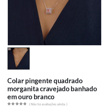
Colar pingente quadrado
morganita cravejado banhado
em ouro branco
( Não há avaliações ainda. )
0
out of 5