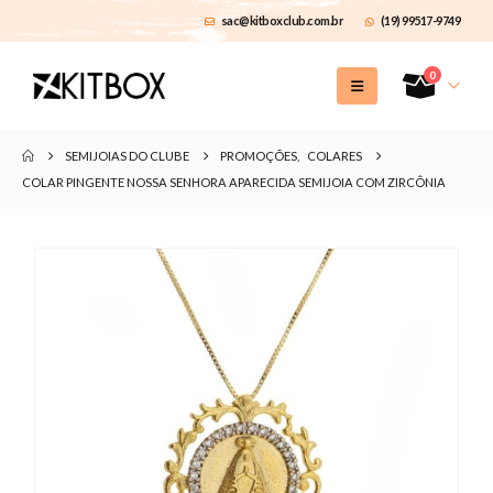
sac@kitboxclub.com.br
(19) 99517-9749
0
SEMIJOIAS DO CLUBE
PROMOÇÕES
,
COLARES
COLAR PINGENTE NOSSA SENHORA APARECIDA SEMIJOIA COM ZIRCÔNIA