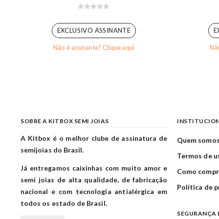
0
out of 5
EXCLUSIVO ASSINANTE
E
Não é assinante? Clique aqui
Não
SOBRE A KITBOX SEMI JOIAS
INSTITUCIO
A Kitbox é o melhor clube de assinatura de
Quem somo
semijoias do Brasil.
Termos de u
Já entregamos caixinhas com muito amor e
Como compr
semi joias de alta qualidade, de fabricação
Política de 
nacional e com tecnologia antialérgica em
todos os estado de Brasil.
SEGURANÇA 