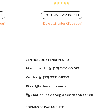
5.00
out of 5
TE
EXCLUSIVO ASSINANTE
aqui
Não é assinante? Clique aqui
CENTRAL DE ATENDIMENTO
Atendimento:
(19) 99517-9749
Vendas:
(19) 99019-8929
sac@kitboxclub.com.br
l
Chat online de Seg. a Sex das 9h às 18h
FORMAS DE PAGAMENTO