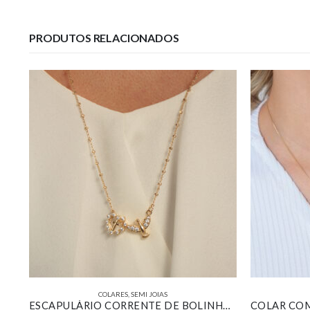
PRODUTOS RELACIONADOS
COLARES
,
SEMI JOIAS
COLAR COM PINGENTE PÉROLA COM CONTRA ARGOLA CRAVEJADA BANHADA EM OURO 18K
ESCAPULÁRIO CORRENTE DE BOLINHAS COM PINGENTE DE CORAÇÃO COM CRUZ AO MEIO E ESPIRITO SANTO CRAVEJADO BANHADO EM OURO 18K