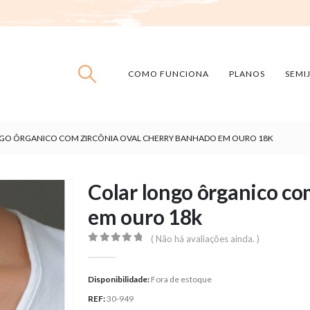
COMO FUNCIONA
PLANOS
SEMI
GO ÔRGANICO COM ZIRCÔNIA OVAL CHERRY BANHADO EM OURO 18K
Colar longo ôrganico co
em ouro 18k
( Não há avaliações ainda. )
0
out of 5
Disponibilidade:
Fora de estoque
REF:
30-949