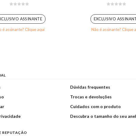
0
out of 5
0
out of 5
XCLUSIVO ASSINANTE
EXCLUSIVO ASSINAN
 é assinante? Clique aqui
Não é assinante? Clique 
NAL
s
Dúvidas frequentes
so
Trocas e devoluções
ar
Cuidados com o produto
privacidade
Descubra o tamanho do seu ane
E REPUTAÇÃO