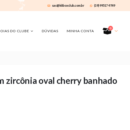
sac@kitboxclub.com.br
(19) 99517-9749
0
JOIAS DO CLUBE
DÚVIDAS
MINHA CONTA
m zircônia oval cherry banhado