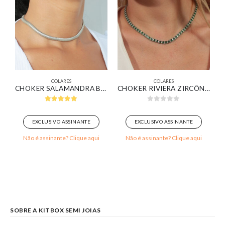
COLARES
COLARES
O BRANCO
CHOKER SALAMANDRA BANHADA EM OURO BRANCO
CHOKER RIVIERA ZIRCÔNIAS INTERCALADAS VERDE E CRISTAL BANHADO EM OURO BRANCO
5.00
out of 5
0
out of 5
EXCLUSIVO ASSINANTE
EXCLUSIVO ASSINANTE
Não é assinante? Clique aqui
Não é assinante? Clique aqui
SOBRE A KITBOX SEMI JOIAS