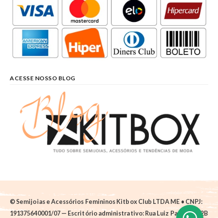
ACESSE NOSSO BLOG
© Semijoias e Acessórios Femininos Kitbox Club LTDA ME • CNPJ:
191375640001/07 — Escritório administrativo: Rua Luiz Pantano, 62B