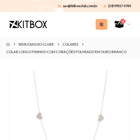
sac@kitboxclub.com.br
(19) 99517-9749
0
SEMIJOIAS DO CLUBE
COLARES
COLAR LONGO FININHO COM CORAÇÕES FOLHEADO EM OURO BRANCO