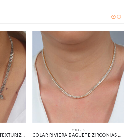
COLARES
COLAR CORRENTE GRUMET TEXTURIZADA COM PINGENTES RETANGULARES CRISTAL BANHADO EM OURO BRANCO
COLAR RIVIERA BAGUETE ZIRCÔNIAS CRISTAL BANHADO EM OURO 18K