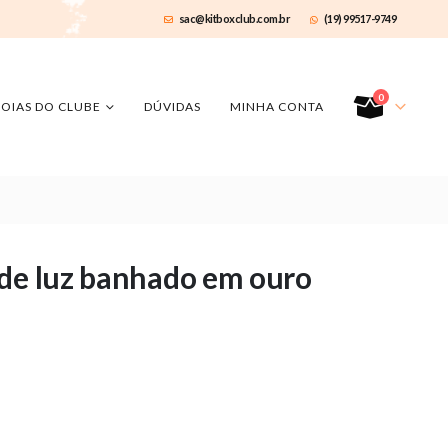
sac@kitboxclub.com.br
(19) 99517-9749
0
JOIAS DO CLUBE
DÚVIDAS
MINHA CONTA
 de luz banhado em ouro