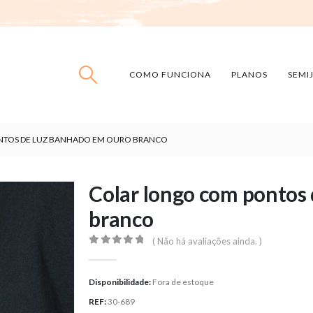
COMO FUNCIONA
PLANOS
SEMI
TOS DE LUZ BANHADO EM OURO BRANCO
Colar longo com pontos
branco
( Não há avaliações ainda. )
0
out of 5
Disponibilidade:
Fora de estoque
REF:
30-689