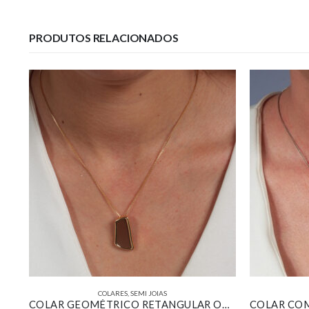
PRODUTOS RELACIONADOS
COLARES
,
SEMI JOIAS
COLAR COM GOTA ALONGADA PAVÊ BANHADO EM OURO 18K
COLAR GEOMÉTRICO RETANGULAR ORGÂNICO RESINADO MARROM BANHADO EM OURO 18K