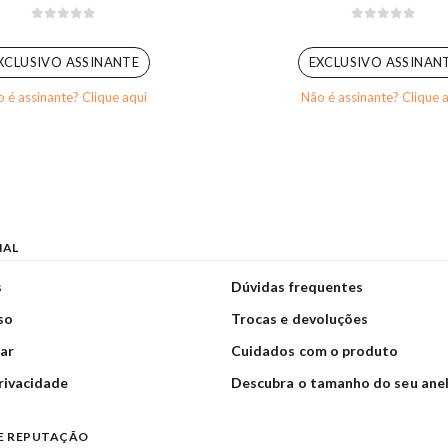
0
out of 5
0
out of 5
XCLUSIVO ASSINANTE
EXCLUSIVO ASSINAN
 é assinante? Clique aqui
Não é assinante? Clique 
NAL
s
Dúvidas frequentes
so
Trocas e devoluções
ar
Cuidados com o produto
privacidade
Descubra o tamanho do seu ane
E REPUTAÇÃO