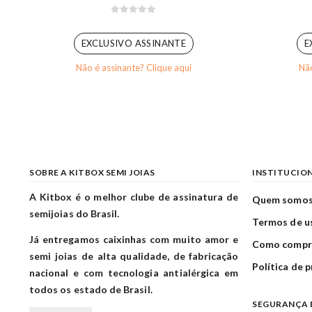
0
out of 5
EXCLUSIVO ASSINANTE
E
Não é assinante? Clique aqui
Não
SOBRE A KITBOX SEMI JOIAS
INSTITUCIO
A Kitbox é o melhor clube de assinatura de
Quem somo
semijoias do Brasil.
Termos de u
Já entregamos caixinhas com muito amor e
Como compr
semi joias de alta qualidade, de fabricação
Política de 
nacional e com tecnologia antialérgica em
todos os estado de Brasil.
SEGURANÇA 