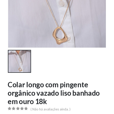
Colar longo com pingente
orgânico vazado liso banhado
em ouro 18k
( Não há avaliações ainda. )
0
out of 5