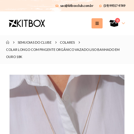
sac@kitboxclub.com.br
(19) 99517-9749
0
SEMIJOIAS DO CLUBE
COLARES
COLAR LONGO COM PINGENTE ORGÂNICO VAZADO LISO BANHADO EM
OURO 18K