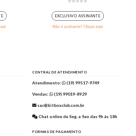
5
0
out of 5
TE
EXCLUSIVO ASSINANTE
aqui
Não é assinante? Clique aqui
CENTRAL DE ATENDIMENTO
Atendimento:
(19) 99517-9749
Vendas:
(19) 99019-8929
sac@kitboxclub.com.br
l
Chat online de Seg. a Sex das 9h às 18h
FORMAS DE PAGAMENTO