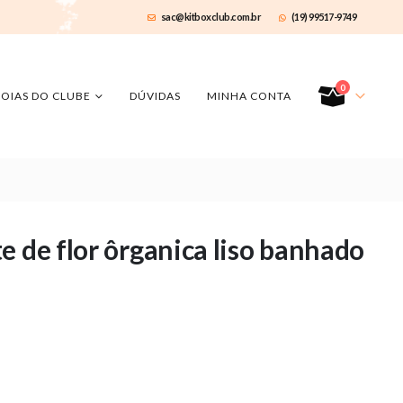
sac@kitboxclub.com.br
(19) 99517-9749
0
JOIAS DO CLUBE
DÚVIDAS
MINHA CONTA
e de flor ôrganica liso banhado