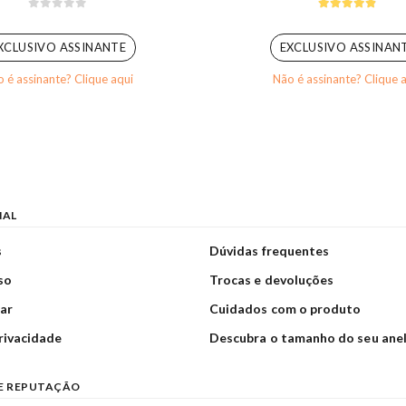
0
out of 5
4.80
out of 
XCLUSIVO ASSINANTE
EXCLUSIVO ASSINAN
 é assinante? Clique aqui
Não é assinante? Clique 
NAL
s
Dúvidas frequentes
so
Trocas e devoluções
ar
Cuidados com o produto
privacidade
Descubra o tamanho do seu ane
E REPUTAÇÃO