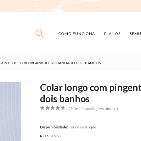
COMO FUNCIONA
PLANOS
SEMI
GENTE DE FLOR ÔRGANICA LISO BANHADO DOIS BANHOS
Colar longo com pingent
dois banhos
( Não há avaliações ainda. )
0
out of 5
Disponibilidade:
Fora de estoque
REF:
30-963