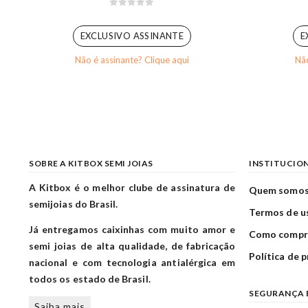
0
out of 5
EXCLUSIVO ASSINANTE
E
Não é assinante? Clique aqui
Não
SOBRE A KITBOX SEMI JOIAS
INSTITUCIO
A Kitbox é o melhor clube de assinatura de
Quem somo
semijoias do Brasil.
Termos de u
Já entregamos caixinhas com muito amor e
Como compr
semi joias de alta qualidade, de fabricação
Política de 
nacional e com tecnologia antialérgica em
todos os estado de Brasil.
SEGURANÇA 
Saiba mais