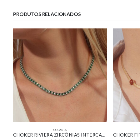
PRODUTOS RELACIONADOS
COLARES
COLAR COM PINGENTE CRUZ CRAVEJADO BANHADO EM OURO 18K
CHOKER RIVIERA ZIRCÔNIAS INTERCALADAS VERDE E CRISTAL BANHADO EM OURO BRANCO