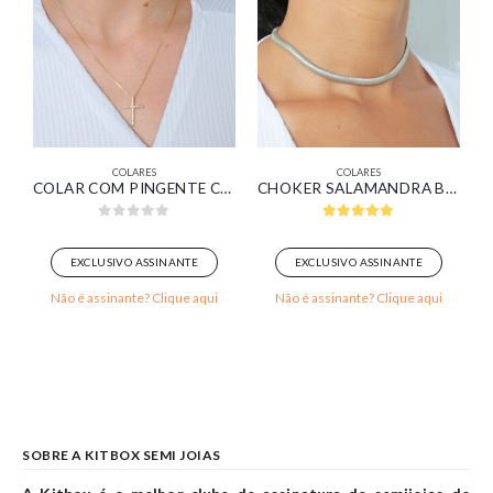
COLARES
COLARES
VERDE ESMERALDA BANHADA EM OURO 18K
COLAR COM PINGENTE CRUZ CRAVEJADO BANHADO EM OURO 18K
CHOKER SALAMANDRA BANHADA EM OURO BRANCO
0
out of 5
5.00
out of 5
EXCLUSIVO ASSINANTE
EXCLUSIVO ASSINANTE
Não é assinante? Clique aqui
Não é assinante? Clique aqui
SOBRE A KITBOX SEMI JOIAS