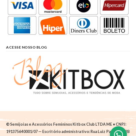
ACESSE NOSSO BLOG
© Semijoias e Acessórios Femininos Kitbox Club LTDA ME • CNPJ:
191375640001/07 — Escritório administrativo: Rua Luiz Pantano, 62B