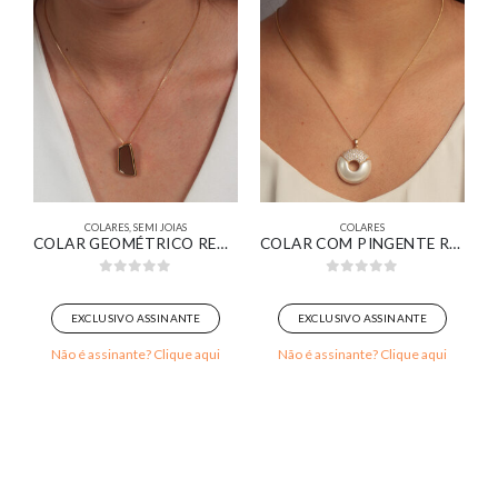
COLARES
,
SEMI JOIAS
COLARES
OMOS OVAIS LISOS BANHADO EM OURO BRANCO
COLAR GEOMÉTRICO RETANGULAR ORGÂNICO RESINADO MARROM BANHADO EM OURO 18K
COLAR COM PINGENTE REDONDO MEIO PÉROLA MEIO CRAVEJADO BANHADO EM OURO 18K
0
out of 5
0
out of 5
EXCLUSIVO ASSINANTE
EXCLUSIVO ASSINANTE
Não é assinante? Clique aqui
Não é assinante? Clique aqui