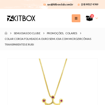
sac@kitboxclub.com.br
(19) 99517-9749
0
SEMIJOIAS DO CLUBE
PROMOÇÕES
,
COLARES
COLAR COROA FOLHEADO A OURO SEMI JOIA COM MICROZIRCÔNIAS
TRANSPARENTES E RUBI