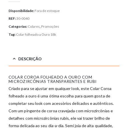
Disponibilidade:
Fora de estoque
REF:
30-0040
Categorias:
Colares
,
Promoções
Tag:
Colar folheado a Ouro 18k
DESCRIÇÃO
COLAR COROA FOLHEADO A OURO COM
MICROZIRCÔNIAS TRANSPARENTES E RUBI
Criado para se ajustar em qualquer look, este Colar Coroa
folheado a ouro é uma ótima escolha para quem gosta de
completar seu look com acessórios delicados e autênticos.
Com um pingente de coroa cravejada com microzircônias e
detalhes com microzircônias rubis, ele vai trazer brilho de
forma delicada ao seu dia-a-dia. Semi joia de alta qualidade,