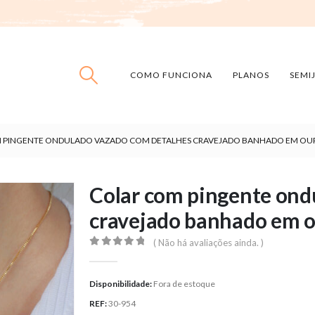
COMO FUNCIONA
PLANOS
SEMI
 PINGENTE ONDULADO VAZADO COM DETALHES CRAVEJADO BANHADO EM OU
Colar com pingente ond
cravejado banhado em 
( Não há avaliações ainda. )
0
out of 5
Disponibilidade:
Fora de estoque
REF:
30-954