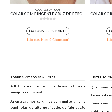
COLARES
,
SEMI JOIAS
CHOKER RIVIERA ZIRCÔNIAS INTERCALADAS VERDE E CRISTAL BANHADO EM OURO BRANCO
COLAR COM PINGENTE CRUZ DE PÉROLAS TAMANHO MÉDIO BANHADO EM OURO 18K
0
out of 5
EXCLUSIVO ASSINANTE
E
Não é assinante? Clique aqui
Não
SOBRE A KITBOX SEMI JOIAS
INSTITUCIO
A Kitbox é o melhor clube de assinatura de
Quem somo
semijoias do Brasil.
Termos de u
Já entregamos caixinhas com muito amor e
Como compr
semi joias de alta qualidade, de fabricação
Política de 