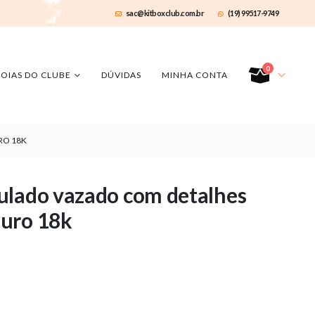
sac@kitboxclub.com.br
(19) 99517-9749
0
JOIAS DO CLUBE
DÚVIDAS
MINHA CONTA
RO 18K
ulado vazado com detalhes
ouro 18k