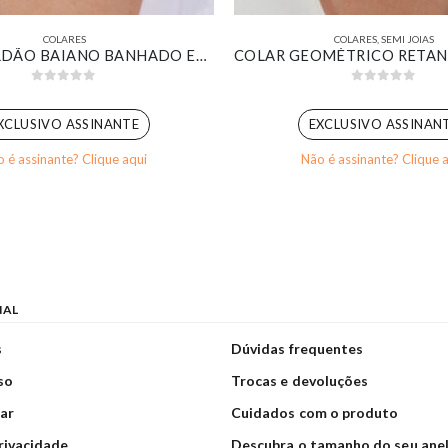
COLARES
COLARES
,
SEMI JOIAS
COLAR CORDÃO BAIANO BANHADO EM OURO 18K
0
out of 5
0
out of 5
XCLUSIVO ASSINANTE
EXCLUSIVO ASSINAN
 é assinante? Clique aqui
Não é assinante? Clique 
NAL
s
Dúvidas frequentes
so
Trocas e devoluções
ar
Cuidados com o produto
privacidade
Descubra o tamanho do seu ane