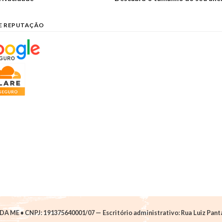
E REPUTAÇÃO
A ME • CNPJ: 191375640001/07 — Escritório administrativo: Rua Luiz Pantan