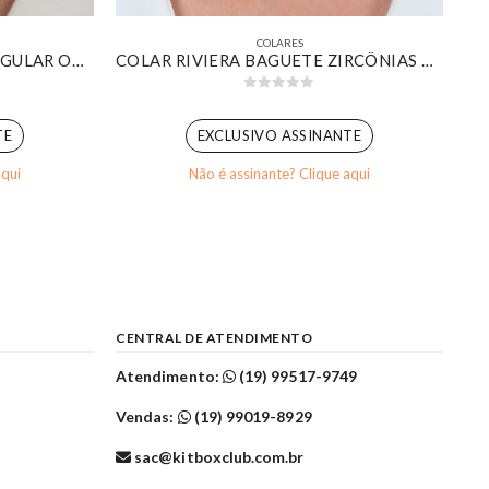
COLARES
COLAR GEOMÉTRICO RETANGULAR ORGÂNICO RESINADO MARROM BANHADO EM OURO 18K
COLAR RIVIERA BAGUETE ZIRCÔNIAS CRISTAL BANHADO EM OURO 18K
0
out of 5
TE
EXCLUSIVO ASSINANTE
aqui
Não é assinante? Clique aqui
CENTRAL DE ATENDIMENTO
Atendimento:
(19) 99517-9749
Vendas:
(19) 99019-8929
sac@kitboxclub.com.br
l