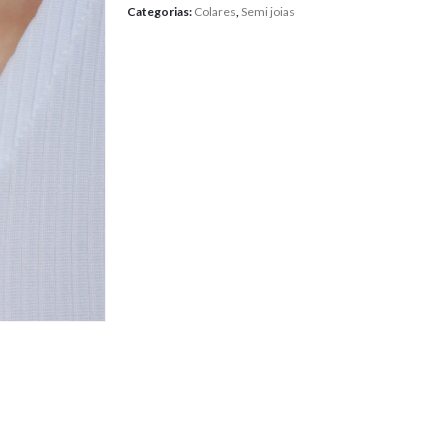
Categorias:
Colares
,
Semi joias