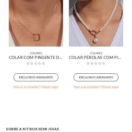
COLARES
COLARES
OM CONTRA ARGOLA CRAVEJADA BANHADA EM OURO 18K
COLAR COM PINGENTE DESIGN MINIMALISTA DELICADO BANHADO EM OURO 18K
COLAR PÉROLAS COM PINGENTE ELOS OVAIS BANHADO EM OURO 18K
0
out of 5
0
out of 5
EXCLUSIVO ASSINANTE
EXCLUSIVO ASSINANTE
Não é assinante? Clique aqui
Não é assinante? Clique aqui
SOBRE A KITBOX SEMI JOIAS