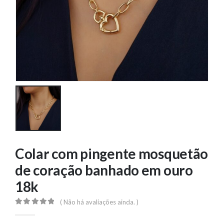
Colar com pingente mosquetão
de coração banhado em ouro
18k
( Não há avaliações ainda. )
0
out of 5