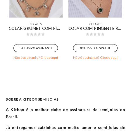
COLARES
COLARES
RO 18K
COLAR GRUMET COM PINGENTES DE GOTAS E REDONDOS COM ZIRCÔNIAS CRISTAIS BANHADO EM OURO BRANCO
COLAR COM PINGENTE REDONDO ZIRCÔNIA ESMERALDA BANHADA EM OURO 18K
0
out of 5
0
out of 5
EXCLUSIVO ASSINANTE
EXCLUSIVO ASSINANTE
Não é assinante? Clique aqui
Não é assinante? Clique aqui
SOBRE A KITBOX SEMI JOIAS
A Kitbox é o melhor clube de assinatura de semijoias do
Brasil.
Já entregamos caixinhas com muito amor e semi joias de